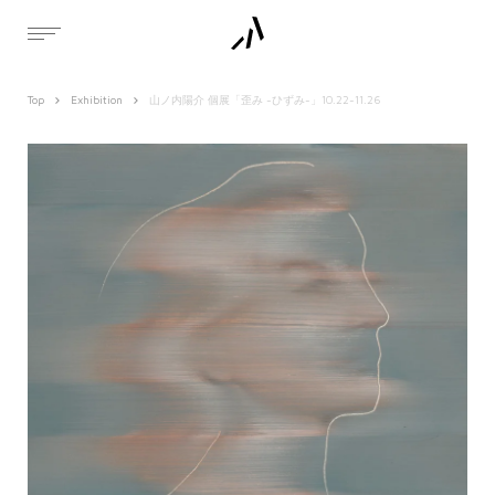
Top
Exhibition
山ノ内陽介 個展「歪み -ひずみ-」10.22-11.26