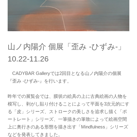
山ノ内陽介 個展「歪み -ひずみ-」
10.22-11.26
CADYBAR Galleryでは
2
回目となる山ノ内陽介の個展
『歪み
-
ひずみ
-
』を行います。
昨年での展覧会では、膜状の絵具の上に古典絵画の人物を
模写し、剥がし貼り付けることによって平面を
3
次元的にす
る「皮」シリーズ、ストロークの美しさを追求し描く「ポ
ートレート」シリーズ、一筆描きの筆致によって絵画空間
上に奥行きのある形態を描き出す「
Mindfulness
」シリーズ
などを発表してきました。