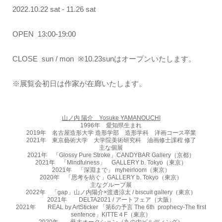
2022.10.22 sat - 11.26 sat
OPEN 13:00-19:00
CLOSE sun / mon ※10.23sunはオープンいたします。
※展覧会初日は作家が在廊いたします。
山ノ内 陽介 Yosuke YAMANOUCHI
1996年 愛知県生まれ
2019年 名古屋造形大学 造形学部 造形学科 洋画コース卒業
2021年 東京藝術大学 大学院美術研究科 油画修士課程 修了
主な個展
2021年 「Glossy Pure Stroke」CANDYBAR Gallery（京都）
2021年 「Mindfulness」 GALLERY b. Tokyo（東京）
2021年 「深淵まで」 myheirloom（東京）
2020年 「思考を紡ぐ」GALLERY b. Tokyo（東京）
主なグループ展
2022年 「gap」山ノ内陽介×渡邊涼太 / biscuit gallery（東京）
2021年 DELTA2021 / アートフェア（大阪）
2021年 REAL by ArtSticker 「第6の予言 The 6th prophecy-The first
sentence」KITTE４F（東京）
2020年 藝大オークション（丸の内ビルディング）