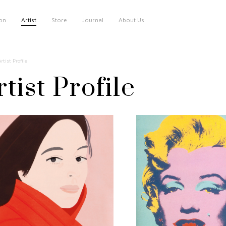
ion
Artist
Store
Journal
About Us
rtist Profile
Artist Profile