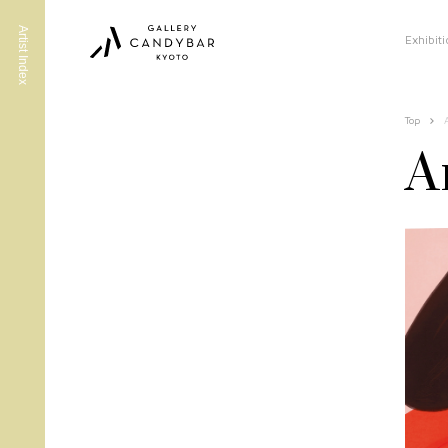
Artist Index
Exhibit
A
Top