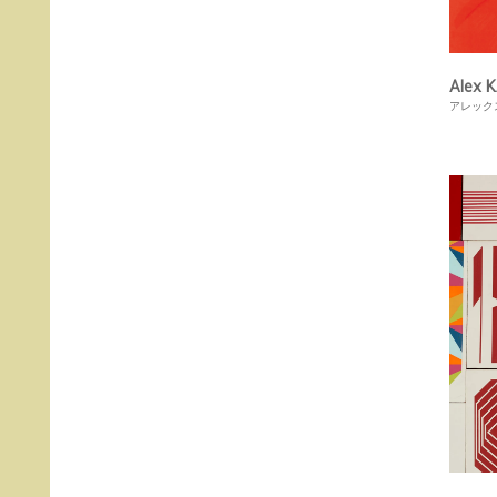
Alex 
アレック