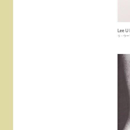
Lee U
リ・ウー