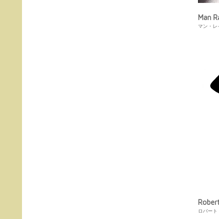
Man R
マン・レ
Rober
ロバート