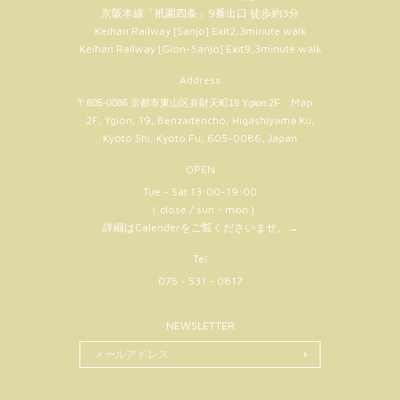
京阪本線「祇園四条」9番出口 徒歩約3分
Keihan Railway [Sanjo] Exit2,3minute walk
Keihan Railway [Gion-Sanjo] Exit9,3minute walk
Address
Map
〒605-0086 京都市東山区弁財天町19 Ygion 2F
2F, Ygion, 19, Benzaitencho, Higashiyama Ku,
Kyoto Shi, Kyoto Fu, 605-0086, Japan
OPEN
Tue - Sat 13:00-19:00
（ close / sun・mon )
詳細はCalenderをご覧くださいませ。
→
Tel
075 - 531 - 0617
NEWSLETTER