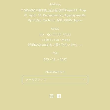
Address
Map
〒605-0086 京都市東山区弁財天町19 Ygion 2F
2F, Ygion, 19, Benzaitencho, Higashiyama Ku,
Kyoto Shi, Kyoto Fu, 605-0086, Japan
OPEN
Tue - Sat 13:00-19:00
（ close / sun・mon )
詳細はCalenderをご覧くださいませ。
→
Tel
075 - 531 - 0617
NEWSLETTER