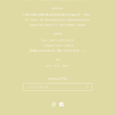
Address
Map
〒605-0086 京都市東山区弁財天町19 Ygion 2F
2F, Ygion, 19, Benzaitencho, Higashiyama Ku,
Kyoto Shi, Kyoto Fu, 605-0086, Japan
OPEN
Tue - Sat 13:00-19:00
（ close / sun・mon )
詳細はCalenderをご覧くださいませ。
→
Tel
075 - 531 - 0617
NEWSLETTER