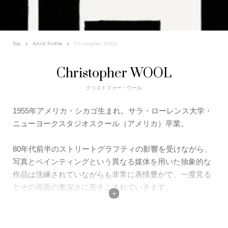
Top
Artist Profile
Christopher WOOL
Christopher WOOL
クリストファー・ウール
1955年アメリカ・シカゴ生まれ。サラ・ローレンス大学・
ニューヨークスタジオスクール（アメリカ）卒業。
80年代前半のストリートグラフティの影響を受けながら、
写真とペインティングという異なる媒体を用いた抽象的な
作品は洗練されていながらも非常に表情豊かで、一度見る
とその画面の奥深さに惹きこまれていきます。
これまで、ロサンゼルス現代美術館（
1998
）、カーネギー
美術館（ピッツバーグ、
1998
）、クンスターレ・バーゼル