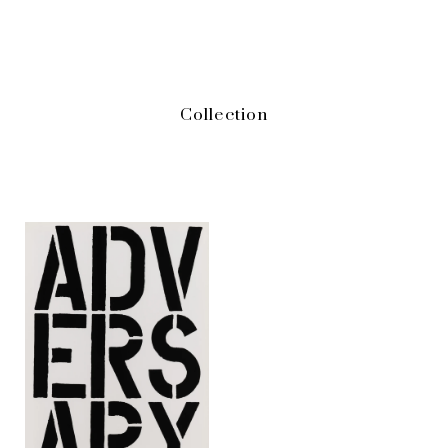
（
1998
）、パリ市立近代美術館（
2012
）、グッゲンハイム
美術館（ニューヨーク、
2016
）、シカゴ美術館（
2014
）に
て個展を開催。そのほかグループ展やヴェネチア・ビエン
ナーレなどの国際展にも多数出品している。
Collection
現在はニューヨークを拠点に活動。