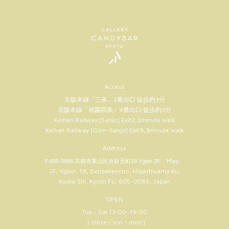
Access
京阪本線「三条」2番出口 徒歩約3分
京阪本線「祇園四条」9番出口 徒歩約3分
Keihan Railway [Sanjo] Exit2,3minute walk
Keihan Railway [Gion-Sanjo] Exit9,3minute walk
Address
Map
〒605-0086 京都市東山区弁財天町19 Ygion 2F
2F, Ygion, 19, Benzaitencho, Higashiyama Ku,
Kyoto Shi, Kyoto Fu, 605-0086, Japan
OPEN
Tue - Sat 13:00-19:00
（ close / sun・mon )