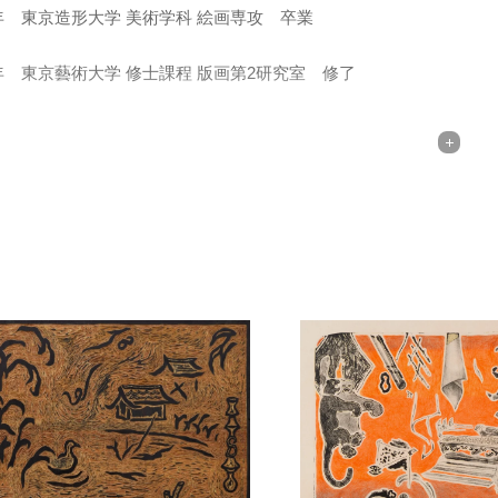
4年 東京造形大学 美術学科 絵画専攻 卒業
0年 東京藝術大学 修士課程 版画第2研究室 修了
3年 全国大学版画展 町田市立国際版画美術館収蔵賞
5年 第13回グラフィック『1_WALL』グランプリ受賞
8年 東京藝術大学俵賞 受賞
典央は、油絵や版画、木の板を彫り描いていく版木の作品など様々
や動物・風景などに物語を見出し描いています。
な素材や技法にて描いていますが、どの作品にも一貫した強さを感