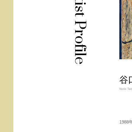
Artist Profile
谷
Norio Tan
198