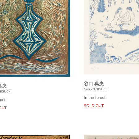
谷口 典央
典央
Norio TANIGUCHI
NIGUCHI
In the forest
ark
SOLD OUT
OUT