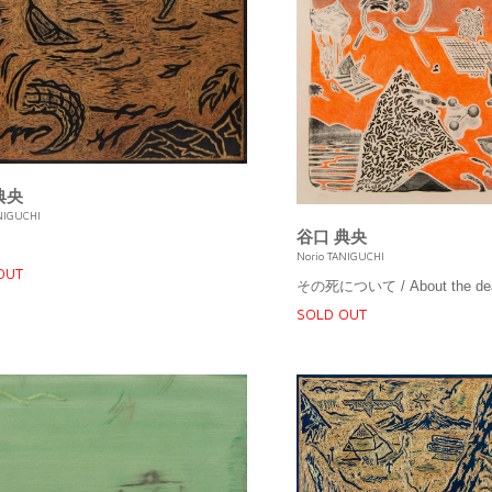
く」ことへの深い追求と楽しさを合わせ持った、そんな作品をつく
典央
NIGUCHI
谷口 典央
Norio TANIGUCHI
OUT
その死について / About the de
SOLD OUT