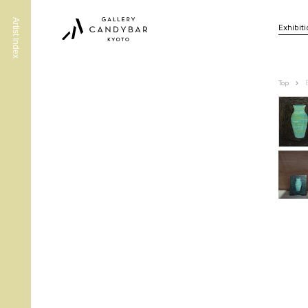
Artist Index
Exhibit
Top