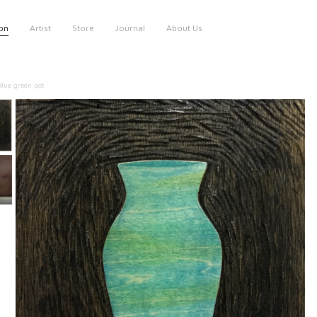
ion
Artist
Store
Journal
About Us
Blue green pot