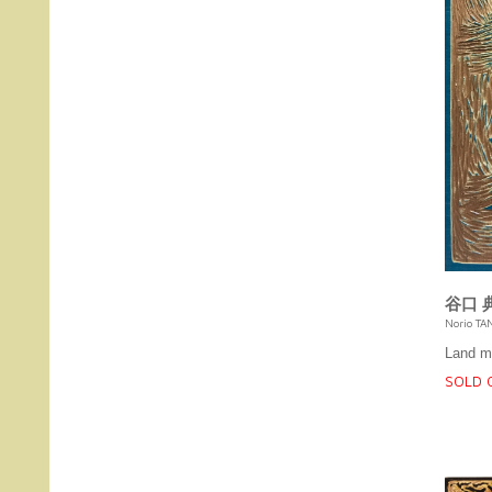
谷口 
Norio TA
Land m
SOLD 