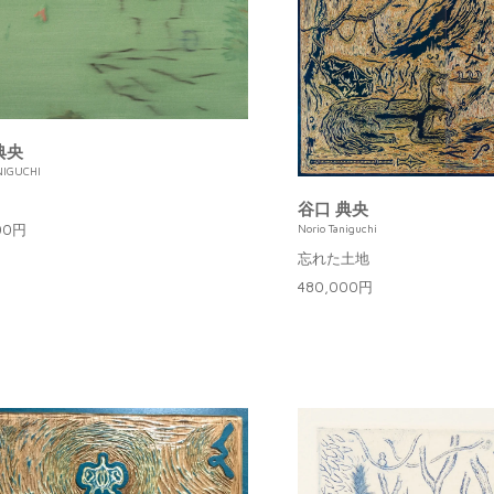
典央
NIGUCHI
谷口 典央
00円
Norio Taniguchi
忘れた土地
480,000円