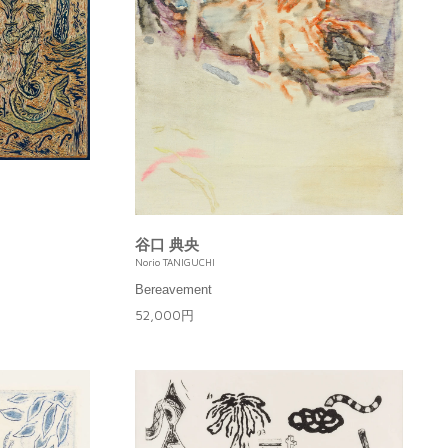
谷口 典央
Norio TANIGUCHI
Bereavement
52,000円