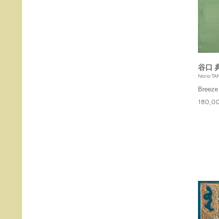
谷口 
Norio TA
Breeze
180,0