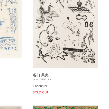
谷口 典央
Norio TANIGUCHI
Encounter
SOLD OUT