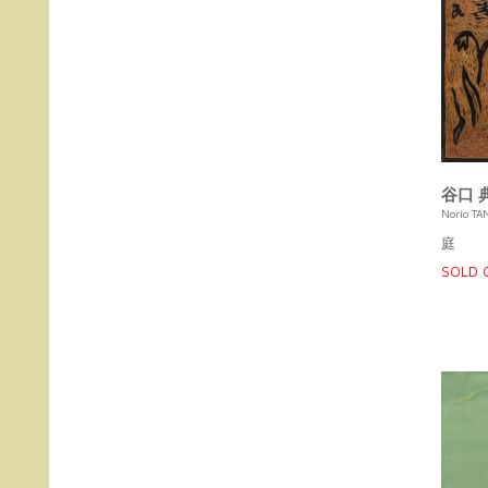
「描
谷口 
Norio TA
庭
SOLD 