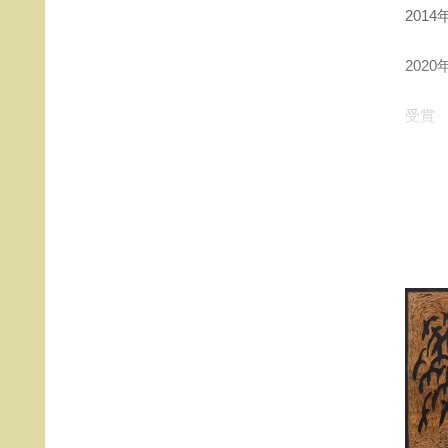
201
202
受賞
201
201
201
谷口
の人
様々