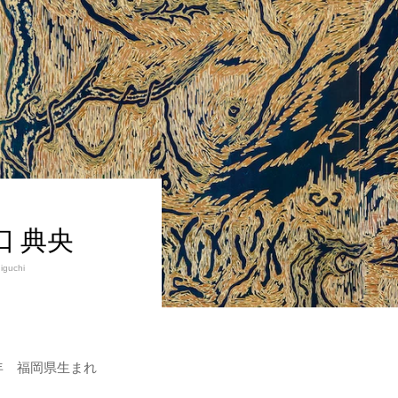
口 典央
iguchi
8年 福岡県生まれ