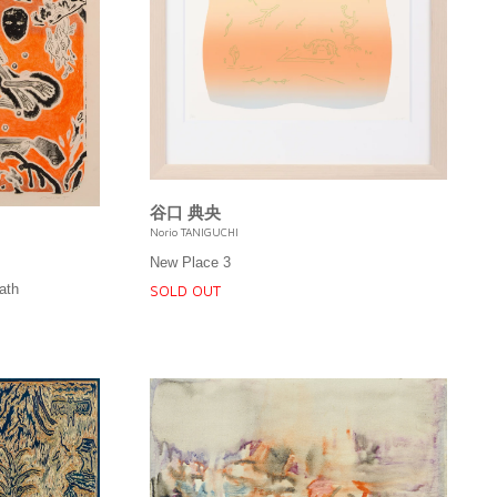
り続ける作家です。
谷口 典央
Norio TANIGUCHI
New Place 3
ath
SOLD OUT