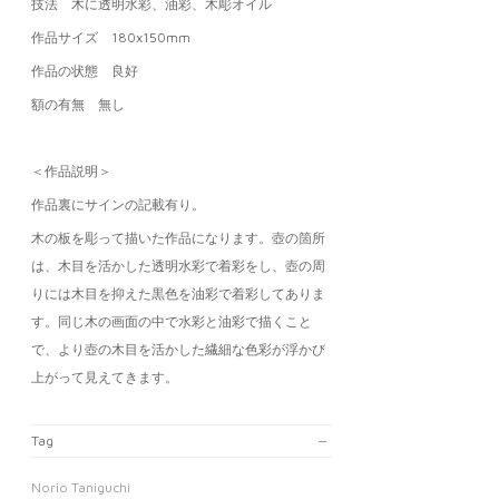
技法 木に透明水彩、油彩、木彫オイル
作品サイズ 18
0
x150mm
作品の状態 良好
額の有無 無し
＜作品説明＞
作品裏にサインの記載有り。
木の板を彫って描いた作品になります。壺の箇所
は、木目を活かした透明水彩で着彩をし、壺の周
りには木目を抑えた黒色を油彩で着彩してありま
す。同じ木の画面の中で水彩と油彩で描くこと
で、より壺の木目を活かした繊細な色彩が浮かび
上がって見えてきます。
Tag
Norio Taniguchi