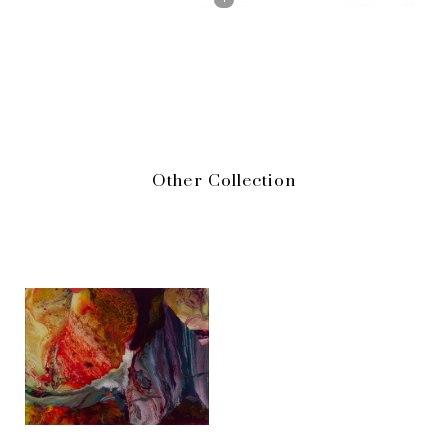
ら、フォトペインティングやカラーチャート、何層にも重
ねた色が響きあう抽象画など、一貫して絵画の本質を追求
しながら様々な試みに挑戦し続けています。、独自の作風
を展開していきました。
2012年、競売大手サザビーズがロンドンで行った競売で、
エリック・クラプトン
が所有していたゲルハルト・リヒタ
Other Collection
ーの抽象画「アプストラクテス・ビルト（809-4）」が約
2132万ポンド（約26億9000万円）で落札され、当時、生存
する画家の作品としては史上最高額になりました。