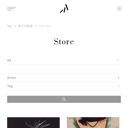
0
Top
全ての作品
Man Ray
Store
All
Artist
Tag