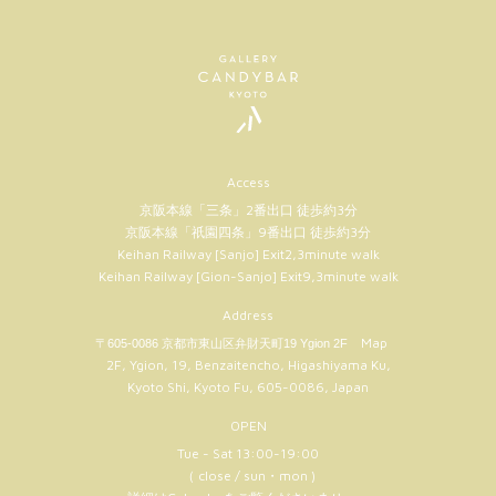
Access
京阪本線「三条」2番出口 徒歩約3分
京阪本線「祇園四条」9番出口 徒歩約3分
Keihan Railway [Sanjo] Exit2,3minute walk
Keihan Railway [Gion-Sanjo] Exit9,3minute walk
Address
Map
〒605-0086 京都市東山区弁財天町19 Ygion 2F
2F, Ygion, 19, Benzaitencho, Higashiyama Ku,
Kyoto Shi, Kyoto Fu, 605-0086, Japan
OPEN
Tue - Sat 13:00-19:00
（ close / sun・mon )