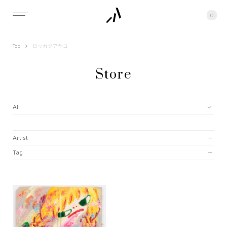
0
Top
ロッカクアヤコ
Store
All
Artist
Tag